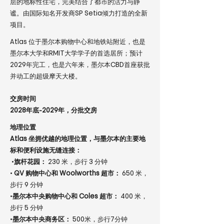
层的地标性住宅，完美结合了都市的活力与静
谧。由国际知名开发商SP Setia倾力打造的全新
项目。
Atlas 位于墨尔本购物中心和地铁站附近，也是
墨尔本大学和RMIT大学学子的首选居所；预计
2029年完工，也是六年来，墨尔本CBD首座获批
并动工的超级摩天大楼。
交房时间
2028年底-2029年，分批交房
地理位置
Atlas 坐拥优越的地理位置，与墨尔本的主要地
标和便利设施无缝连接：
•
旗杆花园：
230 米，步行 3 分钟
•
QV 购物中心和 Woolworths 超市：
650 米，
步行 9 分钟
•
墨尔本中央购物中心和 Coles 超市：
400 米，
步行 5 分钟
•
墨尔本中央商务区：
500米，步行7分钟