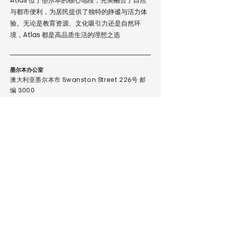
Atlas 位于墨尔本的核心地段，完美融合了自然
与都市便利，为居民提供了独特的静谧与活力体
验。无论是教育资源、文化吸引力还是自然环
境，Atlas 都是高品质生活的理想之选
墨尔本办公室
澳大利亚墨尔本市 Swanston Street 226号
邮
编 3000
台北办公室
台北市大安区信义路四段265巷29号1楼
邮编 106068
新西兰展示中心
新西兰奥克兰市 Newmarket 区
Broadway 240A号 Q1 邮编 1023
扫码微信二维码与我们联
系
T
+61 3 8888 1018
+61 447 543 940
M