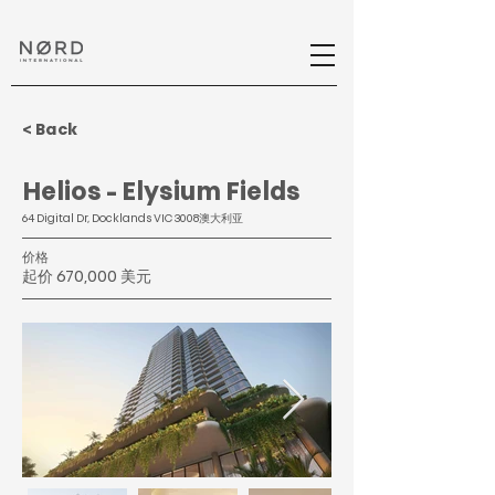
< Back
Helios - Elysium Fields
64 Digital Dr, Docklands VIC 3008澳大利亚
价格
起价 670,000 美元