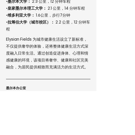
•
墨尔本大学：
2.3 公里，12 分钟车程
•
皇家墨尔本理工大学：
2.1 公里，14 分钟车程
•
维多利亚大学：
1.6公里，步行7分钟
•
拉筹伯大学（城市校区）：
2.2 公里，12 分钟车
程
Elysian Fields 为城市健康生活设立了新标准，
不仅提供奢华的体验，还将整体健康生活方式深
度融入日常生活。通过创造促进身体、心理和情
感健康的环境，该项目将奢华、健康和社区完美
融合，为居民提供精致而充满活力的生活方式。
墨尔本办公室
澳大利亚墨尔本市 Swanston Street 226号
邮
编 3000
台北办公室
台北市大安区信义路四段265巷29号1楼
邮编 106068