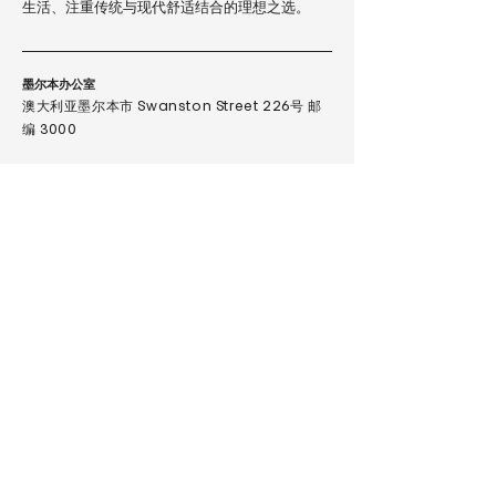
生活、注重传统与现代舒适结合的理想之选。
墨尔本办公室
澳大利亚墨尔本市 Swanston Street 226号
邮
编 3000
台北办公室
台北市大安区信义路四段265巷29号1楼
邮编 106068
新西兰展示中心
新西兰奥克兰市 Newmarket 区
Broadway 240A号 Q1 邮编 1023
扫码微信二维码与我们联
系
T
+61 3 8888 1018
+61 447 543 940
M
operation@nordgroup.com.
E
au